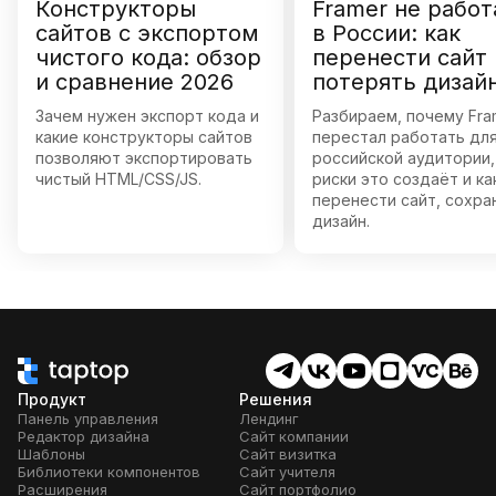
Конструкторы
Framer не работ
сайтов с экспортом
в России: как
чистого кода: обзор
перенести сайт 
и сравнение 2026
потерять дизай
Зачем нужен экспорт кода и
Разбираем, почему Fra
какие конструкторы сайтов
перестал работать дл
позволяют экспортировать
российской аудитории,
чистый HTML/CSS/JS.
риски это создаёт и ка
перенести сайт, сохра
дизайн.
Продукт
Решения
Панель управления
Лендинг
Редактор дизайна
Сайт компании
Шаблоны
Сайт визитка
Библиотеки компонентов
Сайт учителя
Расширения
Сайт портфолио