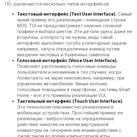
ПО, различаются несколько типов интерфейсов:
Текстовый интерфейс (Text User Interface).
Самый
яркий пример его реализации – командная строка
BIOS. TUI не предусматривает наличие сложной
графики и выбора цветов. Эти детали здесь даже не
вторичны, а попросту не нужны, ведь такой
интерфейс выполняет сугубо утилитарные задачи:
например, запуск определенных команд путем
введения числовых и буквенных символов.
Голосовой интерфейс (Voice User Interface).
Позволяет распознавать голосовые команды
пользователя и незаменим в тех случаях, когда
посмотреть на экран невозможно: например, при
управлении автомобилем. Умные колонки,
голосовые помощники в смартфонах, системы Smart
Home – все это примеры реализации VUI.
Тактильный интерфейс (Touch User Interface).
Эта технология повсеместно реализована в
мобильных устройствах. Простейший пример ее
реализации – виброотклик на определенные
действия: нажатие на кнопки виртуальной
клавиатуры на тачскрине или взаимодействие с
джойстиком во время компьютерной игры.