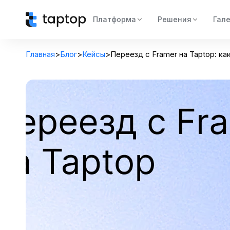
Платформа
Решения
Гал
Главная
>
Блог
>
Кейсы
>
Переезд с Framer на Taptop: к