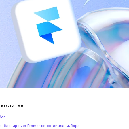
по статье:
йса
: блокировка Framer не оставила выбора