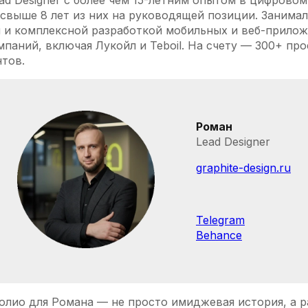
ad Designer с более чем 15-летним опытом в цифровом
 свыше 8 лет из них на руководящей позиции. Занимал
 и комплексной разработкой мобильных и веб-прилож
паний, включая Лукойл и Teboil. На счету — 300+ про
нтов.
Роман
Lead Designer
graphite-design.ru
Telegram
Behance
олио для Романа — не просто имиджевая история, а 