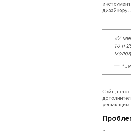
инструмент
дизайнеру, 
«У ме
то и 2
молод
— Ром
Сайт долже
дополнител
решающим, 
Проблем