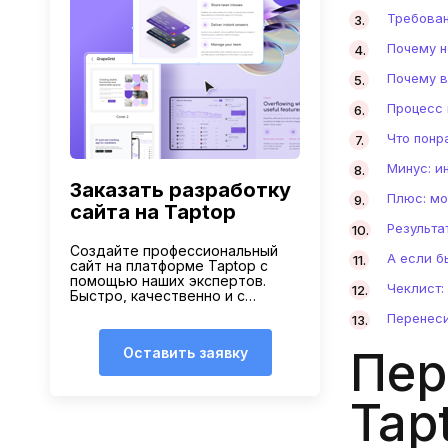
Требован
Почему н
Почему в
Процесс 
Что понра
Минус: и
Заказать разработку
Плюс: мо
сайта на Taptop
Результа
Создайте профессиональный
А если б
сайт на платформе Taptop с
помощью наших экспертов.
Чеклист:
Быстро, качественно и с
гарантией результата.
Перенеси
Пер
Оставить заявку
Tap