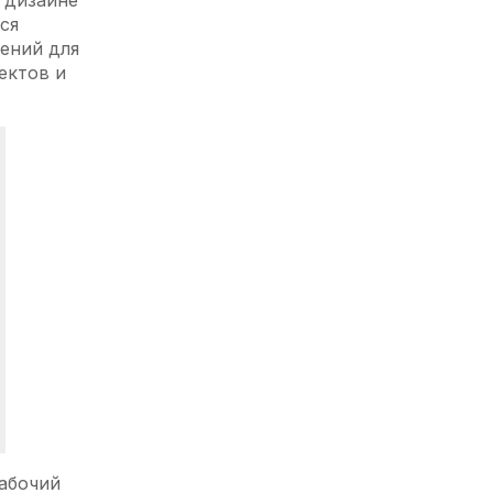
 дизайне
ся
ений для
ектов и
рабочий