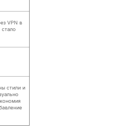
без VPN в
 стало
ны стили и
зуально
Экономия
обавление