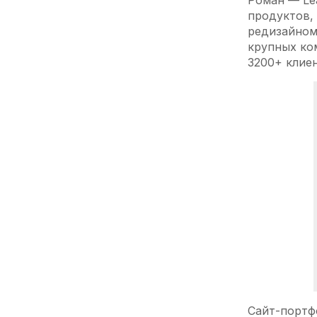
Роман — Le
продуктов,
редизайном
крупных ком
3200+ клие
Сайт-портф