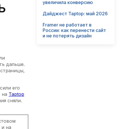
ь
увеличила конверсию
Дайджест Taptop: май 2026
Framer не работает в
России: как перенести сайт
и не потерять дизайн
ли
ть дальше.
 страницы,
сили его
r на
Taptop
ия сняли.
уктовом
 и на