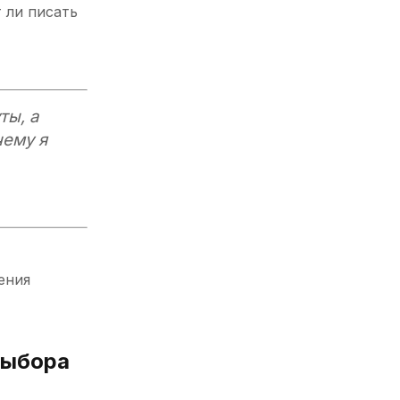
 ли писать
ты, а
чему я
ения
выбора