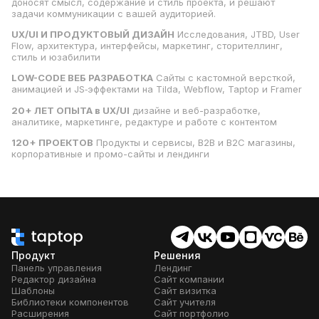
доносят смысл, содержание и стиль проекта, и решают
задачи коммуникации с вашей аудиторией.
UX/UI И ПРОДУКТОВЫЙ ДИЗАЙН
Исследования, JTBD, User
Flow, архитектура, интерфейсы, маркетинг, сторителлинг,
стиль и юзабилити
LOW-CODE ВЕБ РАЗРАБОТКА
Cайты с кастомной версткой,
анимацией и JS‑эффектами на Tilda, Webflow, Taptop и Framer
20+ ЛЕТ ОПЫТА в UX/UI
дизайне и веб-разработке,
аналитике, маркетинге, редактуре и работе с контентом
120+ ПРОЕКТОВ
Продукты и сервисы, B2B и B2C магазины,
корпоративные и промо-сайты и лендинги
Продукт
Решения
Панель управления
Лендинг
Редактор дизайна
Сайт компании
Шаблоны
Сайт визитка
Библиотеки компонентов
Сайт учителя
Расширения
Сайт портфолио